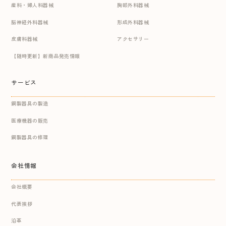
産科・婦人科器械
胸部外科器械
脳神経外科器械
形成外科器械
皮膚科器械
アクセサリー
【随時更新】新商品発売情報
サービス
鋼製器具の製造
医療機器の販売
鋼製器具の修理
会社情報
会社概要
代表挨拶
沿革