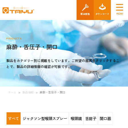
製品情報
ダウン
PRODUCTS
麻酔・舌圧子・開口
製品をカテゴリー別に掲載をしています。ご所望の器具をクリックするこ
とで、製品の詳細情報の確認が可能です。
ホーム
>
製品情報
>
麻酔・舌圧子・開口
すべて
ジャクソン型喉頭スプレー
喉頭鏡
舌鉗子
開口器