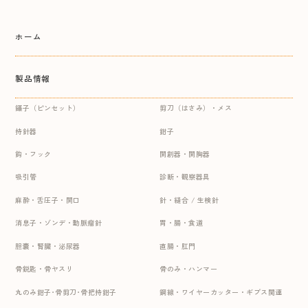
ホーム
製品情報
鑷子（ピンセット）
剪刀（はさみ）・メス
持針器
鉗子
鈎・フック
開創器・開胸器
吸引管
診断・観察器具
麻酔・舌圧子・開口
針・縫合 / 生検針
消息子・ゾンデ・動脈瘤針
胃・腸・食道
胆嚢・腎臓・泌尿器
直腸・肛門
骨鋭匙・骨ヤスリ
骨のみ・ハンマー
丸のみ鉗子･骨剪刀･骨把持鉗子
鋼線・ワイヤーカッター・ギプス関連