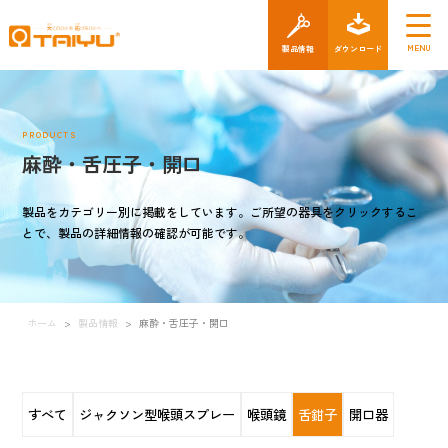
製品情報
ダウン
PRODUCTS
麻酔・舌圧子・開口
製品をカテゴリー別に掲載をしています。ご所望の器具をクリックするこ
とで、製品の詳細情報の確認が可能です。
ホーム
>
製品情報
>
麻酔・舌圧子・開口
すべて
ジャクソン型喉頭スプレー
喉頭鏡
舌鉗子
開口器