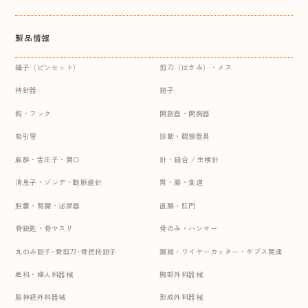
製品情報
鑷子（ピンセット）
剪刀（はさみ）・メス
持針器
鉗子
鈎・フック
開創器・開胸器
吸引管
診断・観察器具
麻酔・舌圧子・開口
針・縫合 / 生検針
消息子・ゾンデ・動脈瘤針
胃・腸・食道
胆嚢・腎臓・泌尿器
直腸・肛門
骨鋭匙・骨ヤスリ
骨のみ・ハンマー
丸のみ鉗子･骨剪刀･骨把持鉗子
鋼線・ワイヤーカッター・ギプス関連
産科・婦人科器械
胸部外科器械
脳神経外科器械
形成外科器械