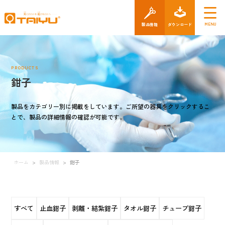
製品情報
ダウン
PRODUCTS
鉗子
製品をカテゴリー別に掲載をしています。ご所望の器具をクリックするこ
とで、製品の詳細情報の確認が可能です。
ホーム
>
製品情報
>
鉗子
すべて
止血鉗子
剥離・結紮鉗子
タオル鉗子
チューブ鉗子