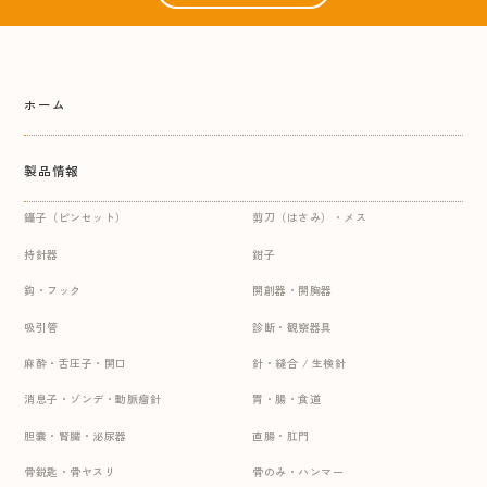
ホーム
製品情報
鑷子（ピンセット）
剪刀（はさみ）・メス
持針器
鉗子
鈎・フック
開創器・開胸器
吸引管
診断・観察器具
麻酔・舌圧子・開口
針・縫合 / 生検針
消息子・ゾンデ・動脈瘤針
胃・腸・食道
胆嚢・腎臓・泌尿器
直腸・肛門
骨鋭匙・骨ヤスリ
骨のみ・ハンマー