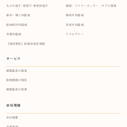
丸のみ鉗子･骨剪刀･骨把持鉗子
鋼線・ワイヤーカッター・ギプス関連
産科・婦人科器械
胸部外科器械
脳神経外科器械
形成外科器械
皮膚科器械
アクセサリー
【随時更新】新商品発売情報
サービス
鋼製器具の製造
医療機器の販売
鋼製器具の修理
会社情報
会社概要
代表挨拶