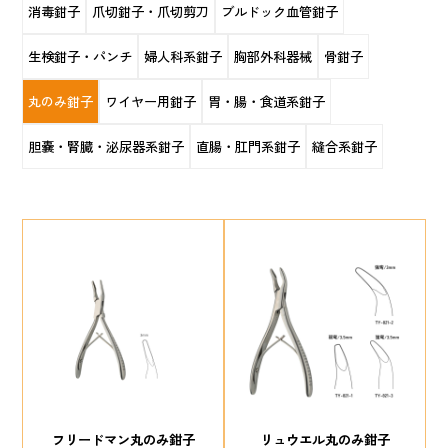
消毒鉗子
爪切鉗子・爪切剪刀
ブルドック血管鉗子
生検鉗子・パンチ
婦人科系鉗子
胸部外科器械
骨鉗子
丸のみ鉗子
ワイヤー用鉗子
胃・腸・食道系鉗子
胆嚢・腎臓・泌尿器系鉗子
直腸・肛門系鉗子
縫合系鉗子
フリードマン丸のみ鉗子
リュウエル丸のみ鉗子