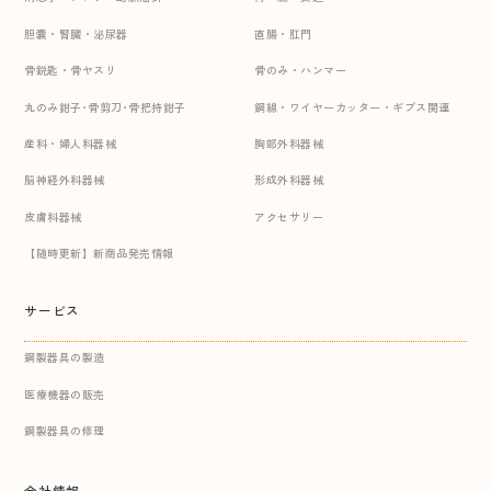
胆嚢・腎臓・泌尿器
直腸・肛門
骨鋭匙・骨ヤスリ
骨のみ・ハンマー
丸のみ鉗子･骨剪刀･骨把持鉗子
鋼線・ワイヤーカッター・ギプス関連
産科・婦人科器械
胸部外科器械
脳神経外科器械
形成外科器械
皮膚科器械
アクセサリー
【随時更新】新商品発売情報
サービス
鋼製器具の製造
医療機器の販売
鋼製器具の修理
会社情報