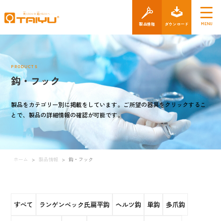
製品情報
ダウン
PRODUCTS
鈎・フック
製品をカテゴリー別に掲載をしています。ご所望の器具をクリックするこ
とで、製品の詳細情報の確認が可能です。
ホーム
>
製品情報
>
鈎・フック
すべて
ランゲンベック氏扁平鈎
ヘルツ鈎
単鈎
多爪鈎