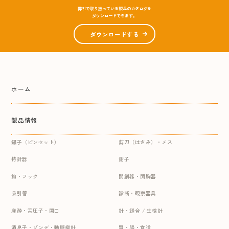
弊社で取り扱っている製品のカタログを
ダウンロードできます。
ダウンロードする
ホーム
製品情報
鑷子（ピンセット）
剪刀（はさみ）・メス
持針器
鉗子
鈎・フック
開創器・開胸器
吸引管
診断・観察器具
麻酔・舌圧子・開口
針・縫合 / 生検針
消息子・ゾンデ・動脈瘤針
胃・腸・食道