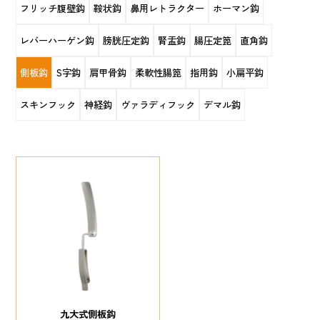
フリッチ腹壁鈎
鞍状鈎
鼻用レトラクター
ホーマン鈎
レバーハーゲン鈎
膀胱圧定鈎
腎盂鈎
腸圧定箆
直角鈎
側板鈎
S字鈎
肩甲骨鈎
柔軟性腸箆
指用鈎
小扁平鈎
スキンフック
神経鈎
ヴァラディフック
デマル鈎
九大式側板鈎