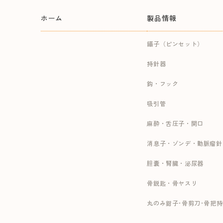
ホーム
製品情報
鑷子（ピンセット）
持針器
鈎・フック
吸引管
麻酔・舌圧子・開口
消息子・ゾンデ・動脈瘤針
胆嚢・腎臓・泌尿器
骨鋭匙・骨ヤスリ
丸のみ鉗子･骨剪刀･骨把