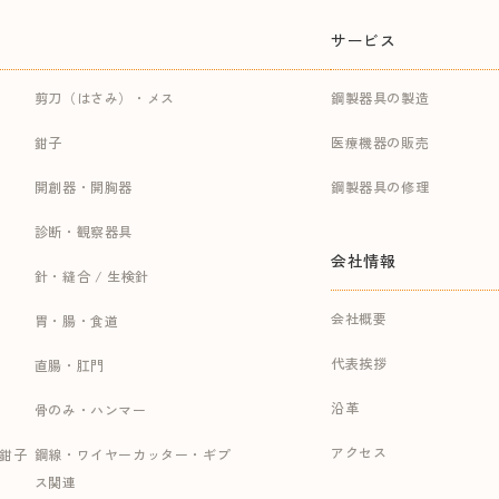
サービス
剪刀（はさみ）・メス
鋼製器具の製造
鉗子
医療機器の販売
開創器・開胸器
鋼製器具の修理
診断・観察器具
会社情報
針・縫合 / 生検針
会社概要
胃・腸・食道
代表挨拶
直腸・肛門
沿革
骨のみ・ハンマー
アクセス
持鉗子
鋼線・ワイヤーカッター・ギプ
ス関連