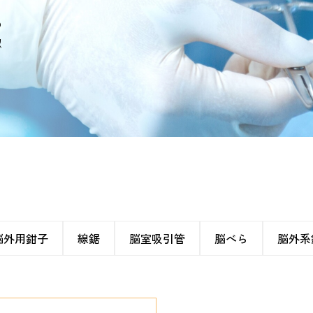
の
認
脳外用鉗子
線鋸
脳室吸引管
脳べら
脳外系