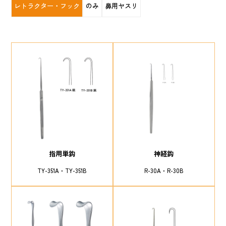
レトラクター・フック
のみ
鼻用ヤスリ
指用単鈎
神経鈎
TY-351A
TY-351B
R-30A
R-30B