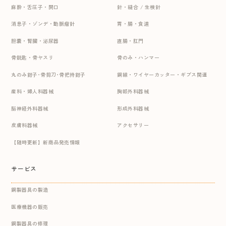
麻酔・舌圧子・開口
針・縫合 / 生検針
消息子・ゾンデ・動脈瘤針
胃・腸・食道
胆嚢・腎臓・泌尿器
直腸・肛門
骨鋭匙・骨ヤスリ
骨のみ・ハンマー
丸のみ鉗子･骨剪刀･骨把持鉗子
鋼線・ワイヤーカッター・ギプス関連
産科・婦人科器械
胸部外科器械
脳神経外科器械
形成外科器械
皮膚科器械
アクセサリー
【随時更新】新商品発売情報
サービス
鋼製器具の製造
医療機器の販売
鋼製器具の修理