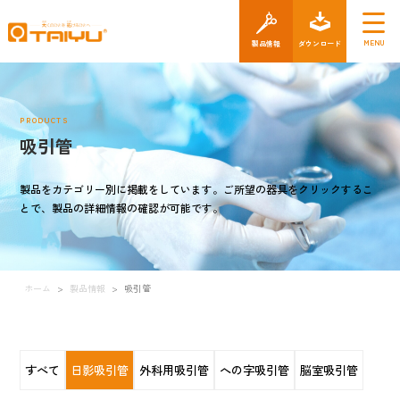
製品情報
ダウン
PRODUCTS
吸引管
製品をカテゴリー別に掲載をしています。ご所望の器具をクリックするこ
とで、製品の詳細情報の確認が可能です。
ホーム
>
製品情報
>
吸引管
すべて
日影吸引管
外科用吸引管
への字吸引管
脳室吸引管