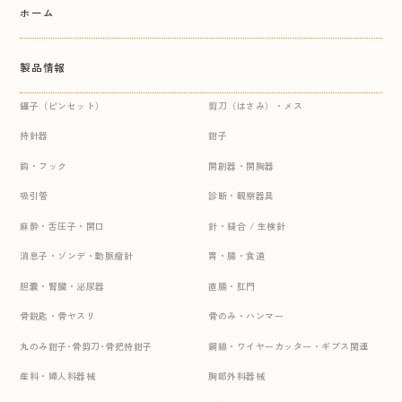
ホーム
製品情報
鑷子（ピンセット）
剪刀（はさみ）・メス
持針器
鉗子
鈎・フック
開創器・開胸器
吸引管
診断・観察器具
麻酔・舌圧子・開口
針・縫合 / 生検針
消息子・ゾンデ・動脈瘤針
胃・腸・食道
胆嚢・腎臓・泌尿器
直腸・肛門
骨鋭匙・骨ヤスリ
骨のみ・ハンマー
丸のみ鉗子･骨剪刀･骨把持鉗子
鋼線・ワイヤーカッター・ギプス関連
産科・婦人科器械
胸部外科器械