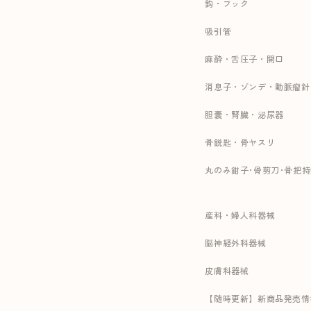
鈎・フック
吸引管
麻酔・舌圧子・開口
消息子・ゾンデ・動脈瘤針
胆嚢・腎臓・泌尿器
骨鋭匙・骨ヤスリ
丸のみ鉗子･骨剪刀･骨把
産科・婦人科器械
脳神経外科器械
皮膚科器械
【随時更新】新商品発売情