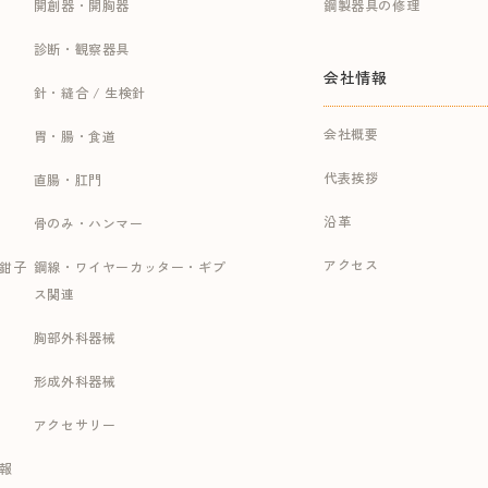
開創器・開胸器
鋼製器具の修理
診断・観察器具
会社情報
針・縫合 / 生検針
会社概要
胃・腸・食道
代表挨拶
直腸・肛門
沿革
骨のみ・ハンマー
アクセス
持鉗子
鋼線・ワイヤーカッター・ギプ
ス関連
胸部外科器械
形成外科器械
アクセサリー
報