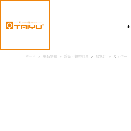
ホ
ホーム
>
製品情報
>
診断・観察器具
>
知覚計
>
カリパー