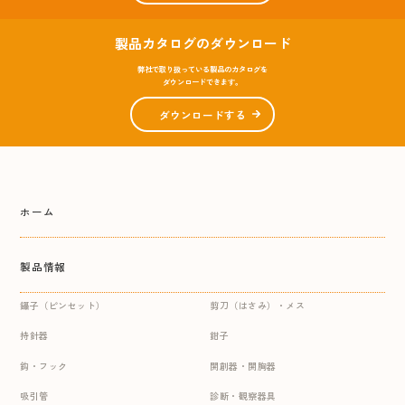
製品カタログのダウンロード
弊社で取り扱っている製品のカタログを
ダウンロードできます。
ダウンロードする
ホーム
製品情報
鑷子（ピンセット）
剪刀（はさみ）・メス
持針器
鉗子
鈎・フック
開創器・開胸器
吸引管
診断・観察器具