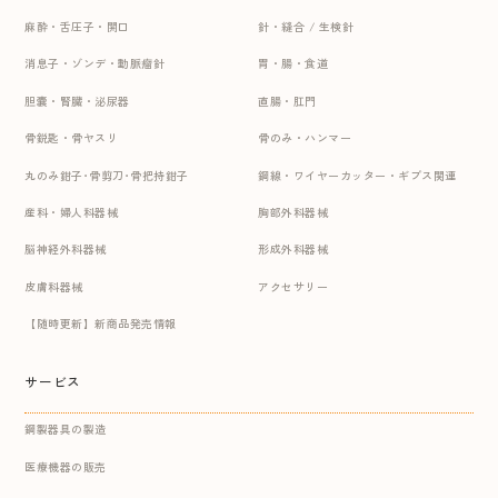
麻酔・舌圧子・開口
針・縫合 / 生検針
消息子・ゾンデ・動脈瘤針
胃・腸・食道
胆嚢・腎臓・泌尿器
直腸・肛門
骨鋭匙・骨ヤスリ
骨のみ・ハンマー
丸のみ鉗子･骨剪刀･骨把持鉗子
鋼線・ワイヤーカッター・ギプス関連
産科・婦人科器械
胸部外科器械
脳神経外科器械
形成外科器械
皮膚科器械
アクセサリー
【随時更新】新商品発売情報
サービス
鋼製器具の製造
医療機器の販売