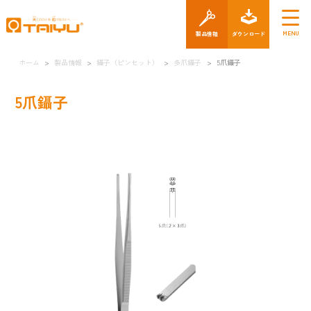
製品情報
ダウン
ホーム
>
製品情報
>
鑷子（ピンセット）
>
多爪鑷子
>
5爪鑷子
5爪鑷子