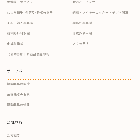
骨鋭匙・骨ヤスリ
骨のみ・ハンマー
丸のみ鉗子･骨剪刀･骨把持鉗子
鋼線・ワイヤーカッター・ギプス関連
産科・婦人科器械
胸部外科器械
脳神経外科器械
形成外科器械
皮膚科器械
アクセサリー
【随時更新】新商品発売情報
サービス
鋼製器具の製造
医療機器の販売
鋼製器具の修理
会社情報
会社概要