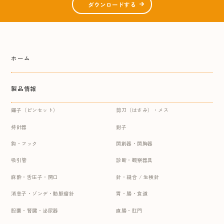
ダウンロードする
ホーム
製品情報
鑷子（ピンセット）
剪刀（はさみ）・メス
持針器
鉗子
鈎・フック
開創器・開胸器
吸引管
診断・観察器具
麻酔・舌圧子・開口
針・縫合 / 生検針
消息子・ゾンデ・動脈瘤針
胃・腸・食道
胆嚢・腎臓・泌尿器
直腸・肛門