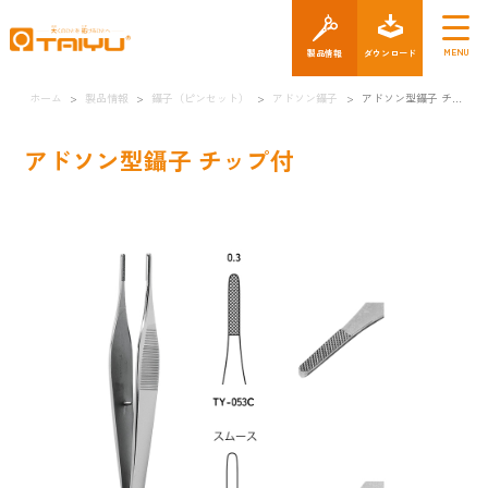
製品情報
ダウン
ホーム
>
製品情報
>
鑷子（ピンセット）
>
アドソン鑷子
>
アドソン型鑷子 チップ付
アドソン型鑷子 チップ付