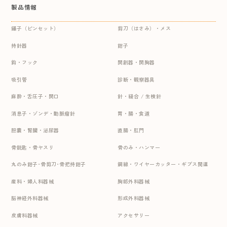
製品情報
鑷子（ピンセット）
剪刀（はさみ）・メス
持針器
鉗子
鈎・フック
開創器・開胸器
吸引管
診断・観察器具
麻酔・舌圧子・開口
針・縫合 / 生検針
消息子・ゾンデ・動脈瘤針
胃・腸・食道
胆嚢・腎臓・泌尿器
直腸・肛門
骨鋭匙・骨ヤスリ
骨のみ・ハンマー
丸のみ鉗子･骨剪刀･骨把持鉗子
鋼線・ワイヤーカッター・ギプス関連
産科・婦人科器械
胸部外科器械
脳神経外科器械
形成外科器械
皮膚科器械
アクセサリー