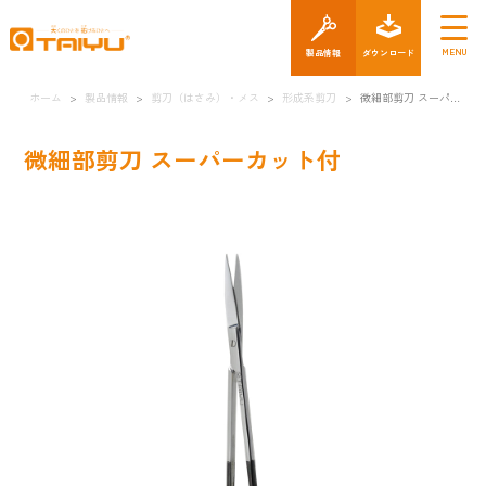
製品情報
ダウン
ホーム
>
製品情報
>
剪刀（はさみ）・メス
>
形成系剪刀
>
微細部剪刀 スーパーカット付
微細部剪刀 スーパーカット付