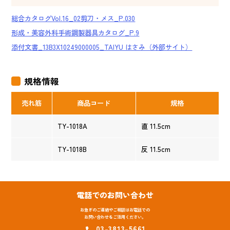
総合カタログVol.16_02剪刀・メス_P.030
形成・美容外科手術鋼製器具カタログ_P.9
添付文書_13B3X10249000005_TAIYU はさみ（外部サイト）
規格情報
売れ筋
商品コード
規格
TY-1018A
直 11.5cm
TY-1018B
反 11.5cm
電話でのお問い合わせ
お急ぎのご連絡やご相談はお電話での
お問い合わせをご活用ください。
03-3813-5661