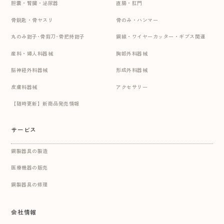
胆嚢・腎臓・泌尿器
直腸・肛門
骨鋭匙・骨ヤスリ
骨のみ・ハンマー
丸のみ鉗子･骨剪刀･骨把持鉗子
鋼線・ワイヤーカッター・ギプス関連
産科・婦人科器械
胸部外科器械
脳神経外科器械
形成外科器械
皮膚科器械
アクセサリー
【随時更新】新商品発売情報
サービス
鋼製器具の製造
医療機器の販売
鋼製器具の修理
会社情報