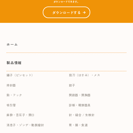
ダウンロードできます。
ダウンロードする
ホーム
製品情報
鑷子（ピンセット）
剪刀（はさみ）・メス
持針器
鉗子
鈎・フック
開創器・開胸器
吸引管
診断・観察器具
麻酔・舌圧子・開口
針・縫合 / 生検針
消息子・ゾンデ・動脈瘤針
胃・腸・食道