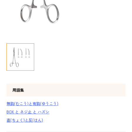
用語集
無鈎(むこう)と有鈎(ゆうこう)
BOX と ネジ止 と ハズシ
直(ちょく)と反(はん)