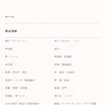
ホーム
製品情報
鑷子（ピンセット）
剪刀（はさみ）・メス
持針器
鉗子
鈎・フック
開創器・開胸器
吸引管
診断・観察器具
麻酔・舌圧子・開口
針・縫合 / 生検針
消息子・ゾンデ・動脈瘤針
胃・腸・食道
胆嚢・腎臓・泌尿器
直腸・肛門
骨鋭匙・骨ヤスリ
骨のみ・ハンマー
丸のみ鉗子･骨剪刀･骨把持鉗子
鋼線・ワイヤーカッター・ギプス関連