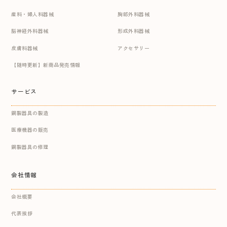
産科・婦人科器械
胸部外科器械
脳神経外科器械
形成外科器械
皮膚科器械
アクセサリー
【随時更新】新商品発売情報
サービス
鋼製器具の製造
医療機器の販売
鋼製器具の修理
会社情報
会社概要
代表挨拶