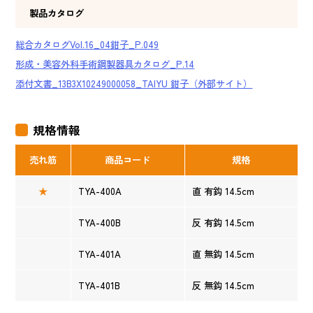
製品カタログ
総合カタログVol.16_04鉗子_P.049
形成・美容外科手術鋼製器具カタログ_P.14
添付文書_13B3X10249000058_TAIYU 鉗子（外部サイト）
規格情報
売れ筋
商品コード
規格
★
TYA-400A
直 有鈎 14.5cm
TYA-400B
反 有鈎 14.5cm
TYA-401A
直 無鈎 14.5cm
TYA-401B
反 無鈎 14.5cm