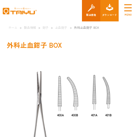
製品情報
ダウン
ホーム
>
製品情報
>
鉗子
>
止血鉗子
>
外科止血鉗子 BOX
外科止血鉗子 BOX