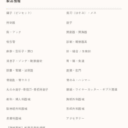
製品情報
鑷子（ピンセット）
剪刀（はさみ）・メス
持針器
鉗子
鈎・フック
開創器・開胸器
吸引管
診断・観察器具
麻酔・舌圧子・開口
針・縫合 / 生検針
消息子・ゾンデ・動脈瘤針
胃・腸・食道
胆嚢・腎臓・泌尿器
直腸・肛門
骨鋭匙・骨ヤスリ
骨のみ・ハンマー
丸のみ鉗子･骨剪刀･骨把持鉗子
鋼線・ワイヤーカッター・ギプス関連
産科・婦人科器械
胸部外科器械
脳神経外科器械
形成外科器械
皮膚科器械
アクセサリー
【随時更新】新商品発売情報