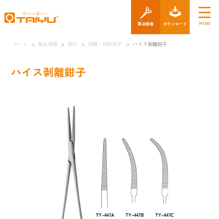
製品情報
ダウン
ホーム
>
製品情報
>
鉗子
>
剥離・結紮鉗子
>
ハイス剥離鉗子
ハイス剥離鉗子