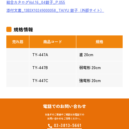
総合カタログVol.16_04鉗子_P.055
添付文書_13B3X10249000058_TAIYU 鉗子（外部サイト）
規格情報
売れ筋
商品コード
規格
TY-447A
直 20cm
TY-447B
弱弯形 20cm
TY-447C
強弯形 20cm
電話でのお問い合わせ
お急ぎのご連絡やご相談はお電話での
お問い合わせをご活用ください。
03-3813-5661