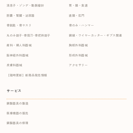
消息子・ゾンデ・動脈瘤針
胃・腸・食道
胆嚢・腎臓・泌尿器
直腸・肛門
骨鋭匙・骨ヤスリ
骨のみ・ハンマー
丸のみ鉗子･骨剪刀･骨把持鉗子
鋼線・ワイヤーカッター・ギプス関連
産科・婦人科器械
胸部外科器械
脳神経外科器械
形成外科器械
皮膚科器械
アクセサリー
【随時更新】新商品発売情報
サービス
鋼製器具の製造
医療機器の販売
鋼製器具の修理