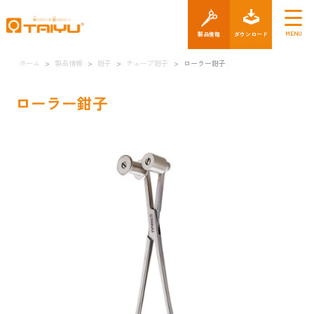
製品情報
ダウン
ホーム
>
製品情報
>
鉗子
>
チューブ鉗子
>
ローラー鉗子
ローラー鉗子