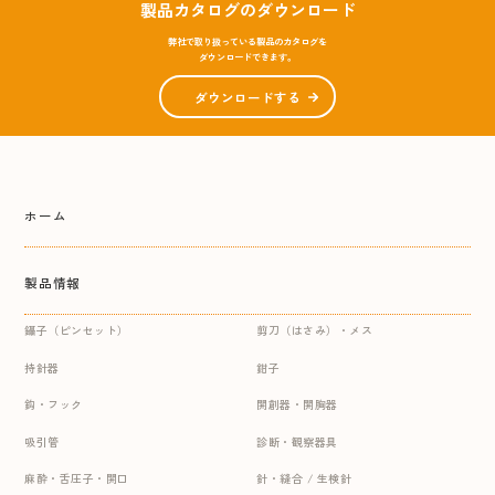
製品カタログのダウンロード
弊社で取り扱っている製品のカタログを
ダウンロードできます。
ダウンロードする
ホーム
製品情報
鑷子（ピンセット）
剪刀（はさみ）・メス
持針器
鉗子
鈎・フック
開創器・開胸器
吸引管
診断・観察器具
麻酔・舌圧子・開口
針・縫合 / 生検針