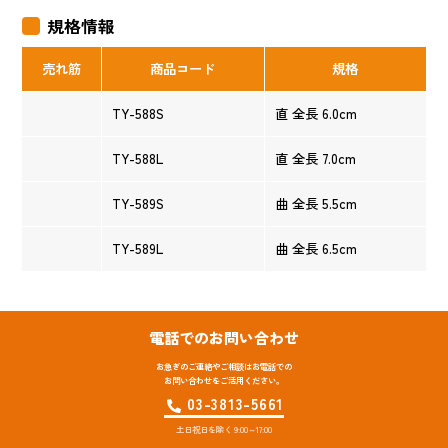
規格情報
売れ筋
商品コード
規格
TY-588S
直 全長 6.0cm
TY-588L
直 全長 7.0cm
TY-589S
曲 全長 5.5cm
TY-589L
曲 全長 6.5cm
電話でのお問い合わせ
お急ぎのご連絡やご相談はお電話での
お問い合わせをご活用ください。
03-3813-5661
土日祝日を除く 9:00～17:00