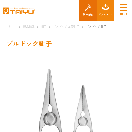
製品情報
ダウン
ホーム
>
製品情報
>
鉗子
>
ブルドック血管鉗子
>
ブルドック鉗子
ブルドック鉗子