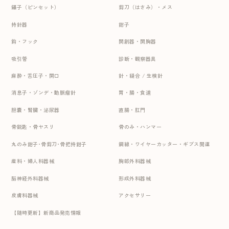
鑷子（ピンセット）
剪刀（はさみ）・メス
持針器
鉗子
鈎・フック
開創器・開胸器
吸引管
診断・観察器具
麻酔・舌圧子・開口
針・縫合 / 生検針
消息子・ゾンデ・動脈瘤針
胃・腸・食道
胆嚢・腎臓・泌尿器
直腸・肛門
骨鋭匙・骨ヤスリ
骨のみ・ハンマー
丸のみ鉗子･骨剪刀･骨把持鉗子
鋼線・ワイヤーカッター・ギプス関連
産科・婦人科器械
胸部外科器械
脳神経外科器械
形成外科器械
皮膚科器械
アクセサリー
【随時更新】新商品発売情報