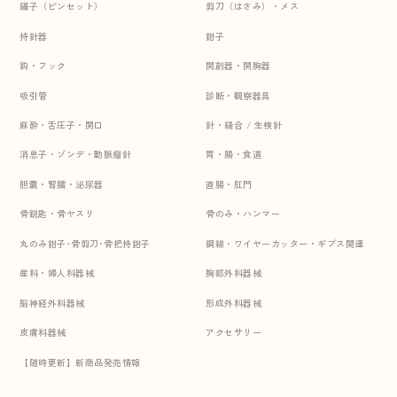
鑷子（ピンセット）
剪刀（はさみ）・メス
持針器
鉗子
鈎・フック
開創器・開胸器
吸引管
診断・観察器具
麻酔・舌圧子・開口
針・縫合 / 生検針
消息子・ゾンデ・動脈瘤針
胃・腸・食道
胆嚢・腎臓・泌尿器
直腸・肛門
骨鋭匙・骨ヤスリ
骨のみ・ハンマー
丸のみ鉗子･骨剪刀･骨把持鉗子
鋼線・ワイヤーカッター・ギプス関連
産科・婦人科器械
胸部外科器械
脳神経外科器械
形成外科器械
皮膚科器械
アクセサリー
【随時更新】新商品発売情報