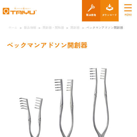
製品情報
ダウン
ホーム
>
製品情報
>
開創器・開胸器
>
開創器
>
ベックマンアドソン開創器
ベックマンアドソン開創器