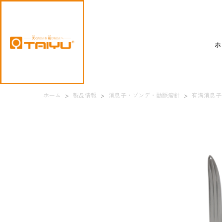
ホ
ホーム
>
製品情報
>
消息子・ゾンデ・動脈瘤針
>
有溝消息子