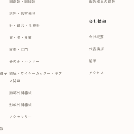
開創器・開胸器
鋼製器具の修理
診断・観察器具
会社情報
針・縫合 / 生検針
会社概要
胃・腸・食道
代表挨拶
直腸・肛門
沿革
骨のみ・ハンマー
アクセス
持鉗子
鋼線・ワイヤーカッター・ギプ
ス関連
胸部外科器械
形成外科器械
アクセサリー
報