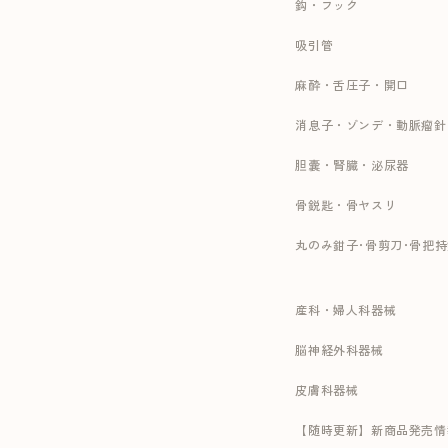
鈎・フック
吸引管
麻酔・舌圧子・開口
消息子・ゾンデ・動脈瘤針
胆嚢・腎臓・泌尿器
骨鋭匙・骨ヤスリ
丸のみ鉗子･骨剪刀･骨把
産科・婦人科器械
脳神経外科器械
皮膚科器械
【随時更新】新商品発売情