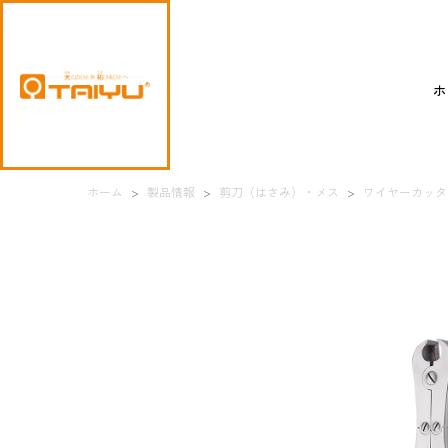
ホ
ホーム
>
製品情報
>
剪刀（はさみ）・メス
>
ワイヤーカッタ