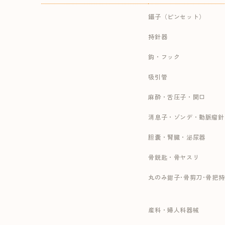
鑷子（ピンセット）
持針器
鈎・フック
吸引管
麻酔・舌圧子・開口
消息子・ゾンデ・動脈瘤針
胆嚢・腎臓・泌尿器
骨鋭匙・骨ヤスリ
丸のみ鉗子･骨剪刀･骨把
産科・婦人科器械