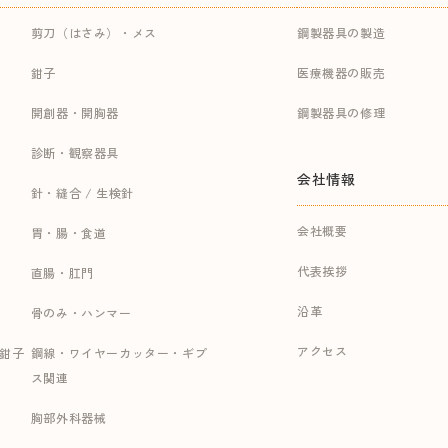
剪刀（はさみ）・メス
鋼製器具の製造
鉗子
医療機器の販売
開創器・開胸器
鋼製器具の修理
診断・観察器具
会社情報
針・縫合 / 生検針
会社概要
胃・腸・食道
代表挨拶
直腸・肛門
沿革
骨のみ・ハンマー
アクセス
持鉗子
鋼線・ワイヤーカッター・ギプ
ス関連
胸部外科器械