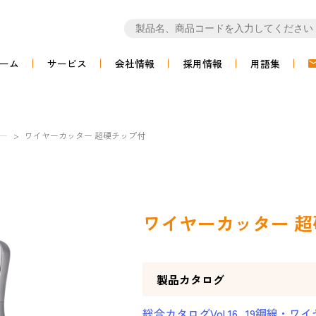
ーム
サービス
会社情報
採用情報
用語集
ー
>
ワイヤーカッター 超硬チップ付
ワイヤーカッター 
製品カタログ
総合カタログVol.16_19鋼線・