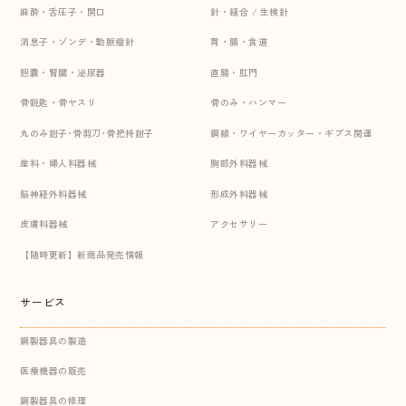
麻酔・舌圧子・開口
針・縫合 / 生検針
消息子・ゾンデ・動脈瘤針
胃・腸・食道
胆嚢・腎臓・泌尿器
直腸・肛門
骨鋭匙・骨ヤスリ
骨のみ・ハンマー
丸のみ鉗子･骨剪刀･骨把持鉗子
鋼線・ワイヤーカッター・ギプス関連
産科・婦人科器械
胸部外科器械
脳神経外科器械
形成外科器械
皮膚科器械
アクセサリー
【随時更新】新商品発売情報
サービス
鋼製器具の製造
医療機器の販売
鋼製器具の修理