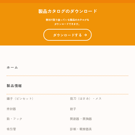
製品カタログのダウンロード
弊社で取り扱っている製品のカタログを
ダウンロードできます。
ダウンロードする
ホーム
製品情報
鑷子（ピンセット）
剪刀（はさみ）・メス
持針器
鉗子
鈎・フック
開創器・開胸器
吸引管
診断・観察器具