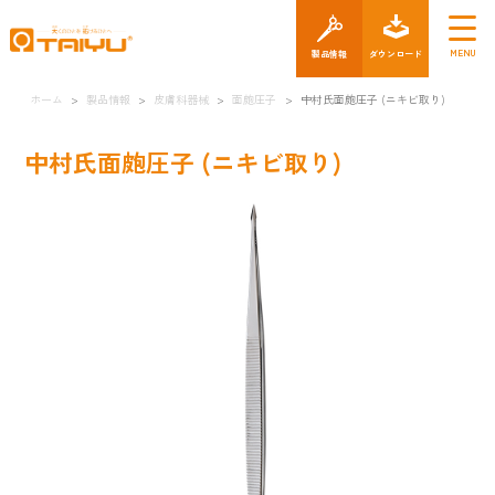
製品情報
ダウン
ホーム
>
製品情報
>
皮膚科器械
>
面皰圧子
>
中村氏面皰圧子 (ニキビ取り)
中村氏面皰圧子 (ニキビ取り)