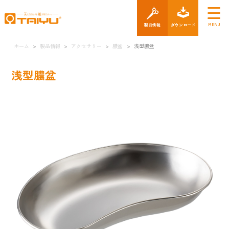
製品情報
ダウン
ホーム
>
製品情報
>
アクセサリー
>
膿盆
>
浅型膿盆
浅型膿盆