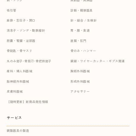
吸引管
診断・観察器具
麻酔・舌圧子・開口
針・縫合 / 生検針
消息子・ゾンデ・動脈瘤針
胃・腸・食道
胆嚢・腎臓・泌尿器
直腸・肛門
骨鋭匙・骨ヤスリ
骨のみ・ハンマー
丸のみ鉗子･骨剪刀･骨把持鉗子
鋼線・ワイヤーカッター・ギプス関連
産科・婦人科器械
胸部外科器械
脳神経外科器械
形成外科器械
皮膚科器械
アクセサリー
【随時更新】新商品発売情報
サービス
鋼製器具の製造