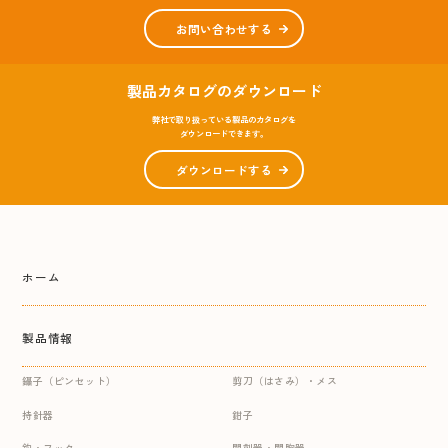
お問い合わせする
製品カタログのダウンロード
弊社で取り扱っている製品のカタログを
ダウンロードできます。
ダウンロードする
ホーム
製品情報
鑷子（ピンセット）
剪刀（はさみ）・メス
持針器
鉗子
鈎・フック
開創器・開胸器